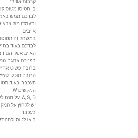
קרבות אוויר"
בו תטיסו מטוס קר
לבדכם ממש באמצע
ותעמדו מול צבא 
אויבים.
במשחק זה תטוסו 
לבדכם בעוד בחזי
האויב אשר הם רבי
בפניכם אתגר. המט
ברובה פשוט אך יעי
הרובה תוכלו להזי
העכבר, בעוד תטו
המקשים W,
A, S, D. על מנת לירות
יש ללחוץ על המק
בעכבר.
בואו לטוס ולהנות!